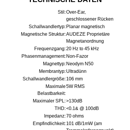
Stil:
Over-Ear,
geschlossener Rücken
Schallwandlertyp:
Planar magnetisch
Magnetische Struktur:
AUDEZE Proprietäre
Magnetanordnung
Frequenzgang:
20 Hz to 45 kHz
Phasenmanagement:
Non-Fazor
Magnettyp:
Neodym N50
Membrantyp:
Ultradünn
Schallwandlergröße:
106 mm
Maximale
5W RMS
Belastbarkeit:
Maximaler SPL:
>130dB
THD:
<0.1& @ 100dB
Impedanz:
70 ohms
Empfindlichkeit:
101 dB/1mW (am