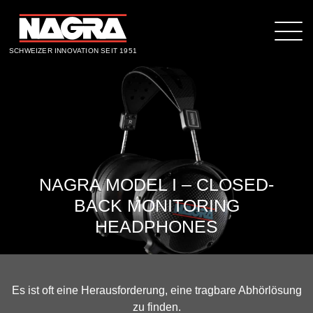
SCHWEIZER INNOVATION SEIT 1951
NAGRA MODEL I – CLOSED-
BACK MONITORING
HEADPHONES
Es ist oft eine Herausforderung, eine tragbare Abhörlösung
zu finden.