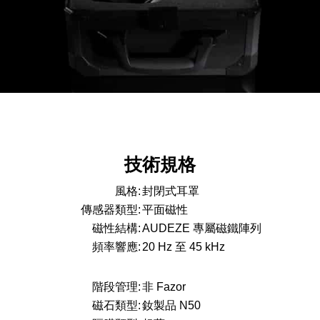
技術規格
風格:
封閉式耳罩
傳感器類型:
平面磁性
磁性結構:
AUDEZE 專屬磁鐵陣列
頻率響應:
20 Hz 至 45 kHz
階段管理:
非 Fazor
磁石類型:
釹製品 N50