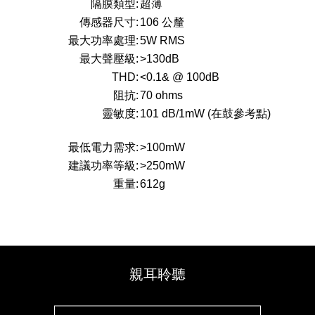
隔膜類型:
超薄
傳感器尺寸:
106 公釐
最大功率處理:
5W RMS
最大聲壓級:
>130dB
THD:
<0.1& @ 100dB
阻抗:
70 ohms
靈敏度:
101 dB/1mW (在鼓參考點)
最低電力需求:
>100mW
建議功率等級:
>250mW
重量:
612g
親耳聆聽