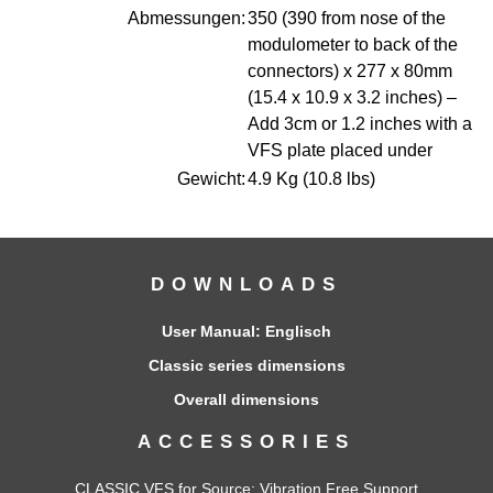
Abmessungen:
350 (390 from nose of the
modulometer to back of the
connectors) x 277 x 80mm
(15.4 x 10.9 x 3.2 inches) –
Add 3cm or 1.2 inches with a
VFS plate placed under
Gewicht:
4.9 Kg (10.8 lbs)
DOWNLOADS
User Manual:
Englisch
Classic series dimensions
Overall dimensions
ACCESSORIES
CLASSIC VFS for Source
: Vibration Free Support