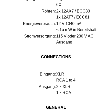
6Ω
Röhren:
2x 12AX7 / ECC83
1x 12AT7 / ECC81
Energieverbrauch
:
12 V 1040 mA
< 1o mW in B
ereitshaft
Stromversorgung
:
115 V oder 230 V AC
Ausgang
CONNECTIONS
Eingang:
XLR
RCA 1 to 4
Ausgang:
2 x XLR
1 x RCA
GENERAL