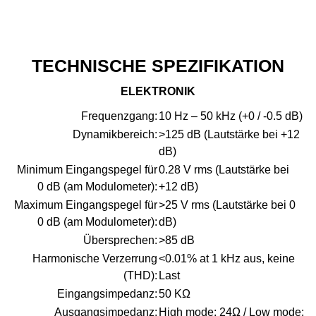
TECHNISCHE SPEZIFIKATION
ELEKTRONIK
Frequenzgang:
10 Hz – 50 kHz (+0 / -0.5 dB)
Dynamikbereich:
>125 dB (Lautstärke bei +12
dB)
Minimum Eingangspegel für
0.28 V rms (Lautstärke bei
0 dB (am Modulometer):
+12 dB)
Maximum Eingangspegel für
>25 V rms (Lautstärke bei 0
0 dB (am Modulometer):
dB)
Übersprechen:
>85 dB
Harmonische Verzerrung
<0.01% at 1 kHz aus, keine
(THD):
Last
Eingangsimpedanz:
50 KΩ
Ausgangsimpedanz:
High mode: 24Ω / Low mode: