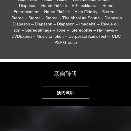
Diapason
–
Haute Fidélité
–
HIFI exklusive
–
Home
Entertainment
–
Haute Fidélité
–
High Fidelity
–
Stereo
–
Stereo
–
Stereo
–
Stereo
–
The Absolute Sound
–
Diapason
Diapason
–
Diapason
–
Diapason
–
Imagehifi
–
Revue du
son
–
Stereo&Image
–
Tone
–
Stereophile
–
Hi-finews
–
DVDExpert
–
Music Emotion
–
Corporate AudioTest
–
CDC
PSA Greece
亲自聆听
预约试听