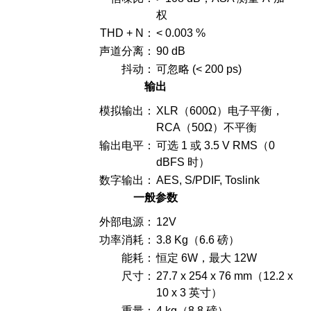
权
THD + N：
< 0.003 %
声道分离：
90 dB
抖动：
可忽略 (< 200 ps)
输出
模拟输出：
XLR（600Ω）电子平衡，
RCA（50Ω）不平衡
输出电平：
可选 1 或 3.5 V RMS（0
dBFS 时）
数字输出：
AES, S/PDIF, Toslink
一般参数
外部电源：
12V
功率消耗：
3.8 Kg（6.6 磅）
能耗：
恒定 6W，最大 12W
尺寸：
27.7 x 254 x 76 mm（12.2 x
10 x 3 英寸）
重量：
4 kg（8.8 磅）