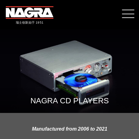
瑞士创新始于 1951
NAGRA CD PLAYERS
Manufactured from 2006 to 2021