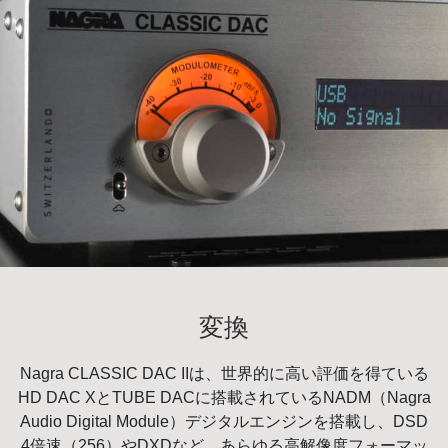
変換
Nagra CLASSIC DAC IIは、世界的に高い評価を得ている
HD DAC XとTUBE DACに搭載されているNADM（Nagra
Audio Digital Module）デジタルエンジンを搭載し、DSD
4倍速（256）やDXDなど、あらゆる高解像度フォーマッ