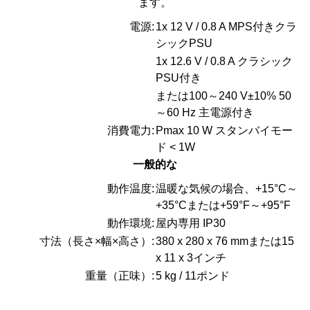
ます。
電源:
1x 12 V / 0.8 A MPS付きクラ
シックPSU
1x 12.6 V / 0.8 A クラシック
PSU付き
または100～240 V±10% 50
～60 Hz 主電源付き
消費電力:
Pmax 10 W スタンバイモー
ド < 1W
一般的な
動作温度:
温暖な気候の場合、+15°C～
+35°Cまたは+59°F～+95°F
動作環境:
屋内専用 IP30
寸法（長さ×幅×高さ）:
380 x 280 x 76 mmまたは15
x 11 x 3インチ
重量（正味）:
5 kg / 11ポンド