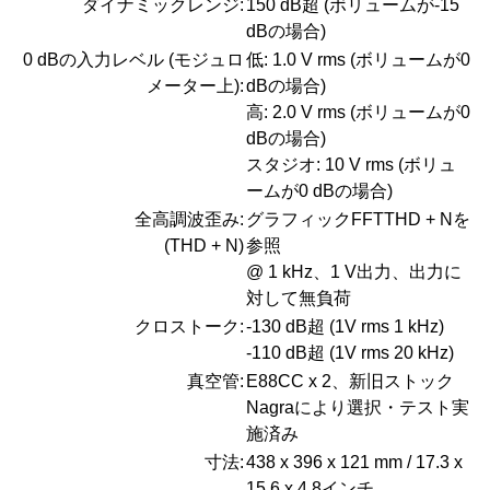
ダイナミックレンジ:
150 dB超 (ボリュームが-15
dBの場合)
0 dBの入力レベル (モジュロ
低: 1.0 V rms (ボリュームが0
メーター上):
dBの場合)
高: 2.0 V rms (ボリュームが0
dBの場合)
スタジオ: 10 V rms (ボリュ
ームが0 dBの場合)
全高調波歪み:
グラフィックFFTTHD + Nを
(THD + N)
参照
@ 1 kHz、1 V出力、出力に
対して無負荷
クロストーク:
-130 dB超 (1V rms 1 kHz)
-110 dB超 (1V rms 20 kHz)
真空管:
E88CC x 2、新旧ストック
Nagraにより選択・テスト実
施済み
寸法:
438 x 396 x 121 mm / 17.3 x
15.6 x 4.8インチ