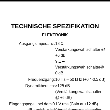
TECHNISCHE SPEZIFIKATION
ELEKTRONIK
Ausgangsimpedanz:
18 Ω –
Verstärkungswahlschalter @
+6 dB
9 Ω –
Verstärkungswahlschalter@
0 dB
Frequenzgang:
10 Hz – 50 kHz (+0 / -0.5 dB)
Dynamikbereich:
>125 dB
(Verstärkungswahlschalter
@ +6 dB)
Eingangspegel, bei dem 0
1 V rms (Gain at +12 dB)
dB erreicht wird
(Verstärkungswahlschalter