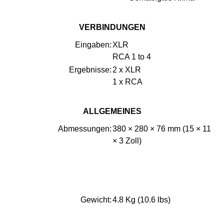
VERBINDUNGEN
Eingaben:
XLR
RCA 1 to 4
Ergebnisse:
2 x XLR
1 x RCA
ALLGEMEINES
Abmessungen:
380 × 280 × 76 mm (15 × 11
× 3 Zoll)
Fügen Sie 3 cm oder 1,2 Zoll
hinzu, wenn eine VFS-Platte
darunter platziert wird
Gewicht:
4.8 Kg (10.6 lbs)