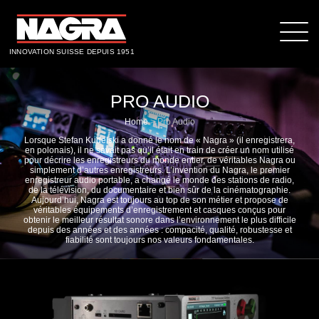
INNOVATION SUISSE DEPUIS 1951
PRO AUDIO
Home
>
Pro Audio
Lorsque Stefan Kudelski a donné le nom de « Nagra » (il enregistrera,
en polonais), il ne savait pas qu’il était en train de créer un nom utilisé
pour décrire les enregistreurs du monde entier, de véritables Nagra ou
simplement d’autres enregistreurs. L’invention du Nagra, le premier
enregistreur audio portable, a changé le monde des stations de radio,
de la télévision, du documentaire et bien sûr de la cinématographie.
Aujourd’hui, Nagra est toujours au top de son métier et propose de
véritables équipements d’enregistrement et casques conçus pour
obtenir le meilleur résultat sonore dans l’environnement le plus difficile
depuis des années et des années : compacité, qualité, robustesse et
fiabilité sont toujours nos valeurs fondamentales.