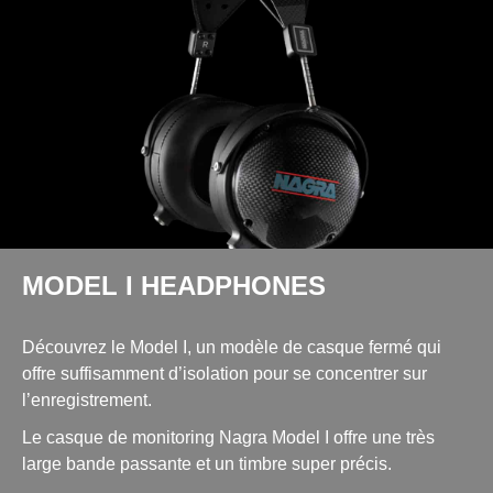
MODEL I HEADPHONES
Découvrez le Model I, un modèle de casque fermé qui
offre suffisamment d’isolation pour se concentrer sur
l’enregistrement.
Le casque de monitoring Nagra Model I offre une très
large bande passante et un timbre super précis.