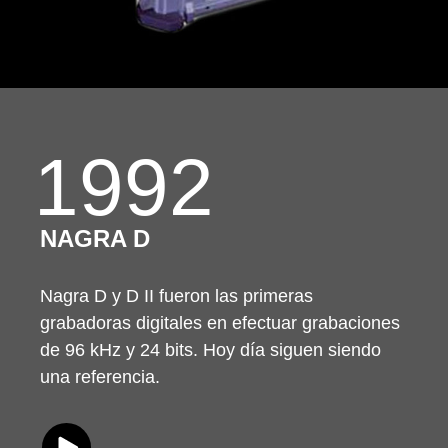
1992
NAGRA D
Nagra D y D II fueron las primeras
grabadoras digitales en efectuar grabaciones
de 96 kHz y 24 bits. Hoy día siguen siendo
una referencia.