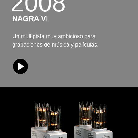
2008
NAGRA VI
Un multipista muy ambicioso para
grabaciones de música y películas.