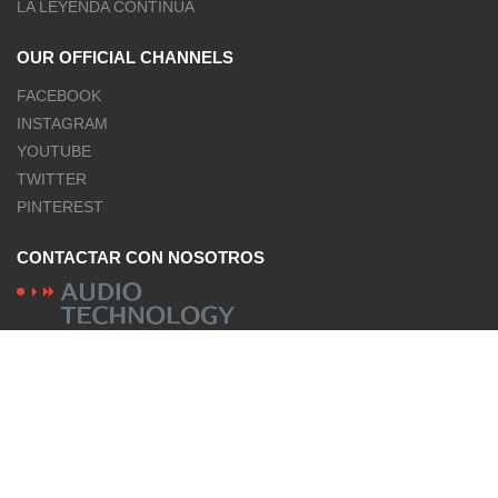
LA LEYENDA CONTINÚA
OUR OFFICIAL CHANNELS
FACEBOOK
INSTAGRAM
YOUTUBE
TWITTER
PINTEREST
CONTACTAR CON NOSOTROS
Los productos NAGRA son diseñados y fabricados
por Audio Technology Switzerland.
LANG
LANGUES
Español