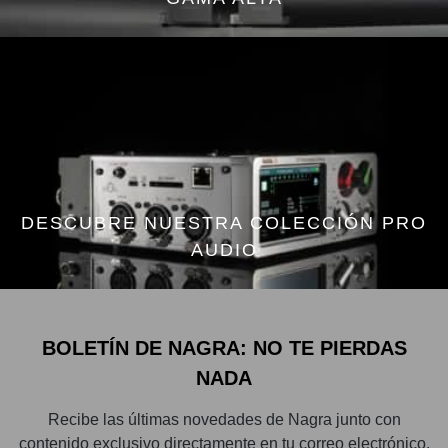
DESCUBRE NUESTRA COLECCIÓN PRO
AUDIO
BOLETÍN DE NAGRA: NO TE PIERDAS
NADA
Recibe las últimas novedades de Nagra junto con
contenido exclusivo directamente en tu correo electrónico.