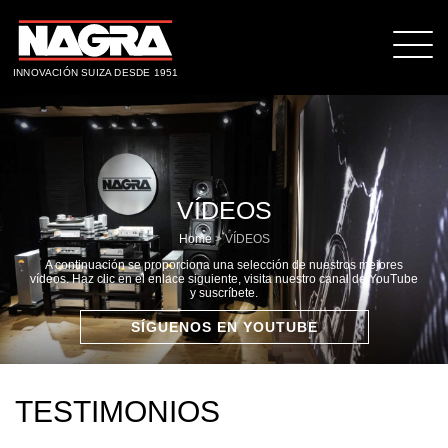
INNOVACIÓN SUIZA DESDE 1951
VÍDEOS
Home
>
VÍDEOS
A continuación se proporciona una selección de nuestros mejores
vídeos. Haz clic en el enlace siguiente, visita nuestro canal de YouTube
y suscríbete.
SÍGUENOS EN YOUTUBE
TESTIMONIOS