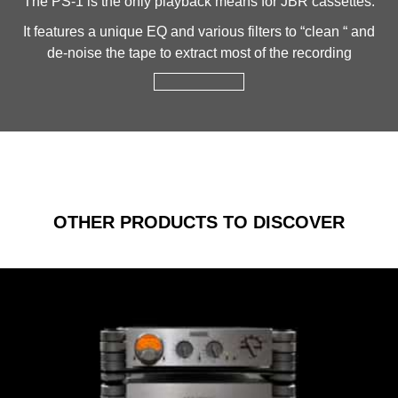
The PS-1 is the only playback means for JBR cassettes.
It features a unique EQ and various filters to “clean “ and
de-noise the tape to extract most of the recording
OTHER PRODUCTS TO DISCOVER