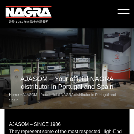
始於 1951 年的瑞士創新發明
AJASOM – Your official NAGRA
distributor in Portugal and Spain
Home
>
AJASOM – Your official NAGRA distributor in Portugal and
Spain
AJASOM – SINCE 1986
They represent some of the most respected High-End