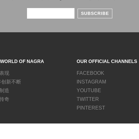
 WORLD OF NAGRA
OUR OFFICIAL CHANNELS
表现
FACEBOOK
 年创新不断
INSTAGRAM
制造
YOUTUBE
传奇
TWITTER
PINTEREST