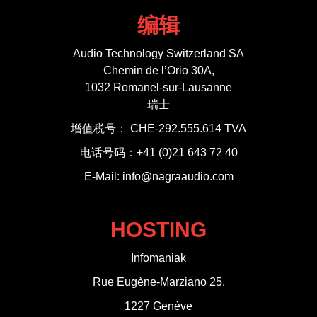
编辑
Audio Technology Switzerland SA
Chemin de l’Orio 30A,
1032 Romanel-sur-Lausanne
瑞士
增值税号： CHE-292.555.614 TVA
电话号码：+41 (0)21 643 72 40
E-Mail: info@nagraaudio.com
HOSTING
Infomaniak
Rue Eugène-Marziano 25,
1227 Genève